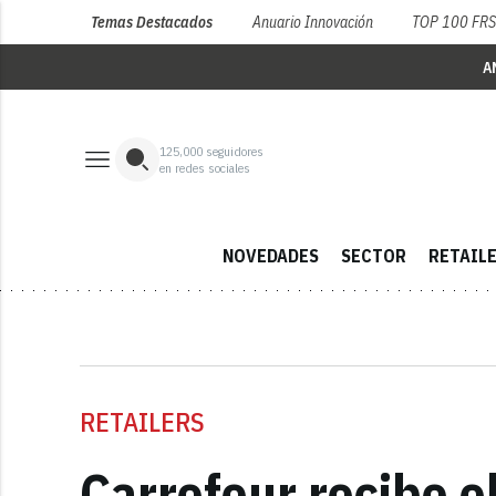
Temas Destacados
Anuario Innovación
TOP 100 FR
A
125,000
seguidores
en redes sociales
NOVEDADES
SECTOR
RETAIL
RETAILERS
Carrefour recibe 