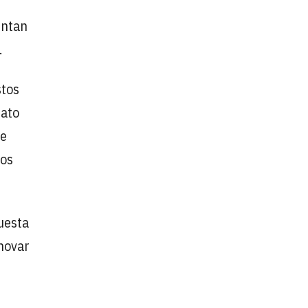
entan
.
stos
mato
te
tos
uesta
nnovar