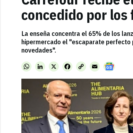
concedido por los 
La enseña concentra el 65% de los lan
hipermercado el "escaparate perfecto 
novedades".
WhatsApp
LinkedIn
X
Facebook
Copy
Email
Link