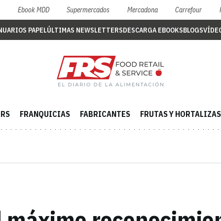
S
Ebook MDD
Supermercados
Mercadona
Carrefour
NUARIOS PAPEL
ÚLTIMAS NEWSLETTERS
DESCARGA EBOOKS
BLOGS
VÍDE
ERS
FRANQUICIAS
FABRICANTES
FRUTAS Y HORTALIZAS
el máximo reconocimien