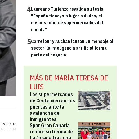
4
Laureano Turienzo revalida su tesis:
"España tiene, sin lugar a dudas, el
mejor sector de supermercados del
mundo"
5
Carrefour y Auchan lanzan un mensaje al
sector: la inteligencia artificial forma
parte del negocio
MÁS DE MARÍA TERESA DE
LUIS
Los supermercados
de Ceuta cierran sus
puertas ante la
avalancha de
inmigrantes
026 ·
16:14
Spar Gran Canaria
2026 · 16:14
reabre su tienda de
La Jurada tras una