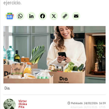
ejercicio.
WhatsApp
LinkedIn
Facebook
X
Copy
Email
Link
Dia.
Víctor
Publicado: 24/03/2026 ·
16:59
Olcina
Pita
Actualizado: 24/03/2026 · 17:05