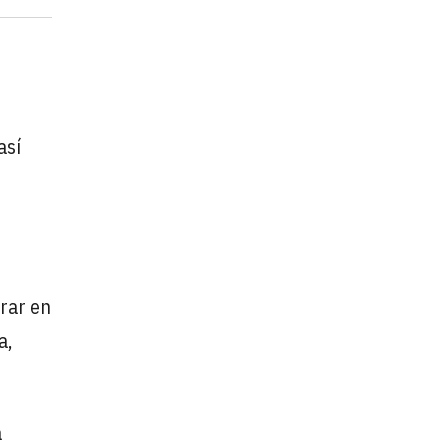
así
orar en
a,
a