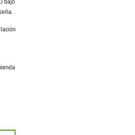
D bajo
nseña.
elación
mienda