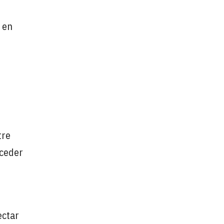
 en
tre
cceder
ectar