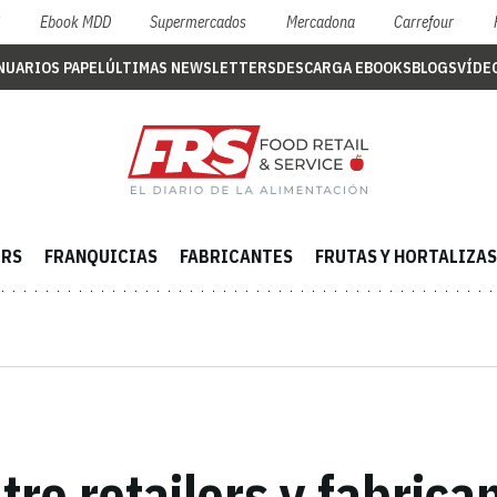
S
Ebook MDD
Supermercados
Mercadona
Carrefour
NUARIOS PAPEL
ÚLTIMAS NEWSLETTERS
DESCARGA EBOOKS
BLOGS
VÍDE
ERS
FRANQUICIAS
FABRICANTES
FRUTAS Y HORTALIZAS
re retailers y fabrica