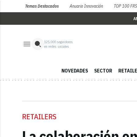
Temas Destacados
Anuario Innovación
TOP 100 FR
A
125,000
seguidores
en redes sociales
NOVEDADES
SECTOR
RETAIL
RETAILERS
La colaboración ent