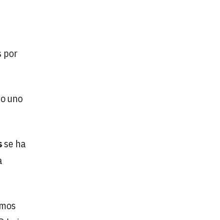
s por
mo uno
s
se ha
a
amos