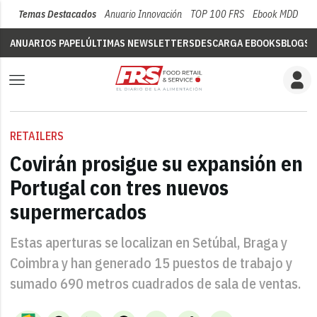
Temas Destacados
Anuario Innovación
TOP 100 FRS
Ebook MDD
Su
ANUARIOS PAPEL
ÚLTIMAS NEWSLETTERS
DESCARGA EBOOKS
BLOGS
V
RETAILERS
Covirán prosigue su expansión en
Portugal con tres nuevos
supermercados
Estas aperturas se localizan en Setúbal, Braga y
Coimbra y han generado 15 puestos de trabajo y
sumado 690 metros cuadrados de sala de ventas.