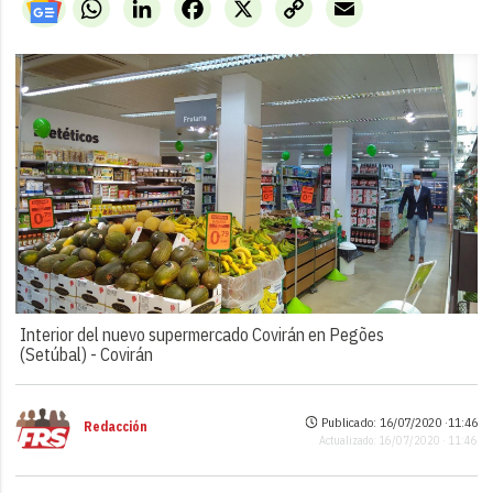
WhatsApp
LinkedIn
Facebook
X
Copy
Email
Link
Interior del nuevo supermercado Covirán en Pegões
(Setúbal) -
Covirán
Publicado: 16/07/2020 ·
11:46
Redacción
Actualizado: 16/07/2020 · 11:46