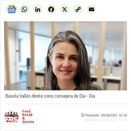
WhatsApp
LinkedIn
Facebook
X
Copy
Email
Link
Basola Vallés dimite como consejera de Dia -
Dia
Food
Retail
Publicado: 18/04/2022 ·
13:10
&
Actualizado: 18/04/2022 · 13:10
Service