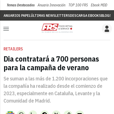
Temas Destacados
Anuario Innovación
TOP 100 FRS
Ebook MDD
Su
ANUARIOS PAPEL
ÚLTIMAS NEWSLETTERS
DESCARGA EBOOKS
BLOGS
V
RETAILERS
Dia contratará a 700 personas
para la campaña de verano
Se suman a las más de 1.200 incorporaciones que
la compañía ha realizado desde el comienzo de
2023, especialmente en Cataluña, Levante y la
Comunidad de Madrid.
WhatsApp
LinkedIn
Facebook
X
Copy
Email