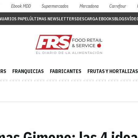
S
Ebook MDD
Supermercados
Mercadona
Carrefour
NUARIOS PAPEL
ÚLTIMAS NEWSLETTERS
DESCARGA EBOOKS
BLOGS
VÍDE
ERS
FRANQUICIAS
FABRICANTES
FRUTAS Y HORTALIZAS
mas Gimeno: las 4 idea