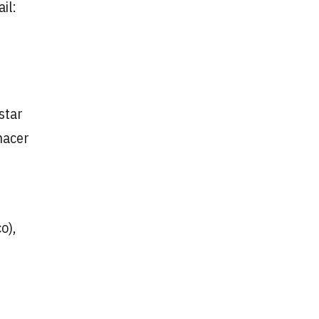
il:
star
hacer
o),