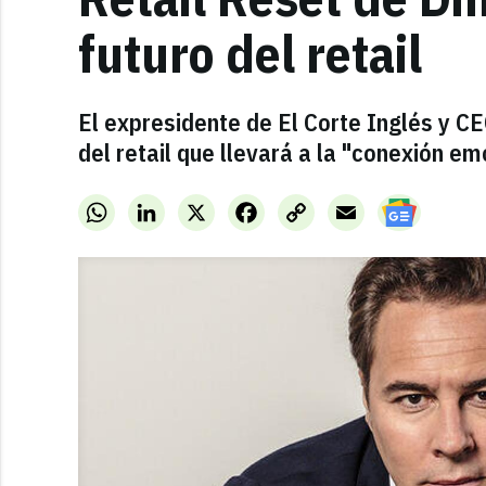
futuro del retail
El expresidente de El Corte Inglés y C
del retail que llevará a la "conexión e
WhatsApp
LinkedIn
X
Facebook
Copy
Email
Link