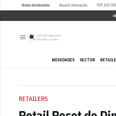
Temas Destacados
Anuario Innovación
TOP 100 FR
A
125,000
seguidores
en redes sociales
NOVEDADES
SECTOR
RETAIL
RETAILERS
Retail Reset de Di