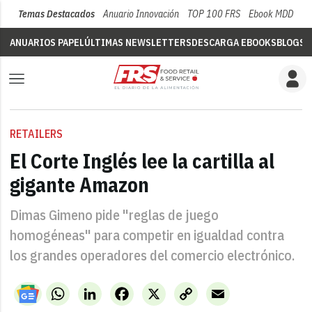
Temas Destacados
Anuario Innovación
TOP 100 FRS
Ebook MDD
Su
ANUARIOS PAPEL
ÚLTIMAS NEWSLETTERS
DESCARGA EBOOKS
BLOGS
V
RETAILERS
El Corte Inglés lee la cartilla al
gigante Amazon
Dimas Gimeno pide "reglas de juego
homogéneas" para competir en igualdad contra
los grandes operadores del comercio electrónico.
WhatsApp
LinkedIn
Facebook
X
Copy
Email
Link