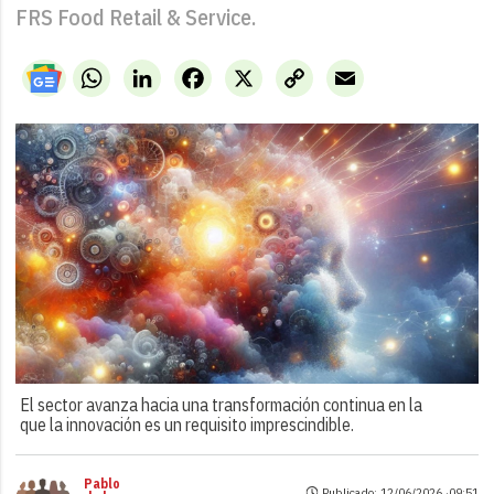
FRS Food Retail & Service.
WhatsApp
LinkedIn
Facebook
X
Copy
Email
Link
El sector avanza hacia una transformación continua en la
que la innovación es un requisito imprescindible.
Pablo
Publicado: 12/06/2026 ·
09:51