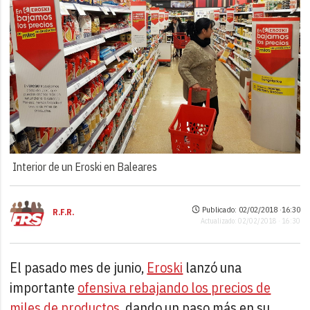
Interior de un Eroski en Baleares
Publicado: 02/02/2018 ·
16:30
R.F.R.
Actualizado: 02/02/2018 · 16:30
El pasado mes de junio,
Eroski
lanzó una
importante
ofensiva rebajando los precios de
miles de productos
, dando un paso más en su