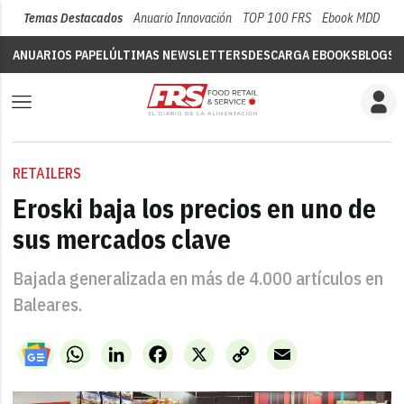
Temas Destacados
Anuario Innovación
TOP 100 FRS
Ebook MDD
Su
ANUARIOS PAPEL
ÚLTIMAS NEWSLETTERS
DESCARGA EBOOKS
BLOGS
V
RETAILERS
Eroski baja los precios en uno de
sus mercados clave
Bajada generalizada en más de 4.000 artículos en
Baleares.
WhatsApp
LinkedIn
Facebook
X
Copy
Email
Link