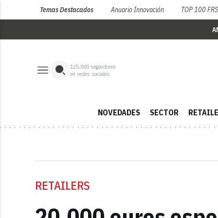
Temas Destacados
Anuario Innovación
TOP 100 FR
A
125,000
seguidores
en redes sociales
NOVEDADES
SECTOR
RETAIL
RETAILERS
20.000 euros esp