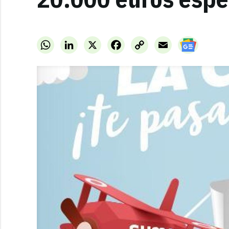
WhatsApp
LinkedIn
X
Facebook
Copy
Email
Link