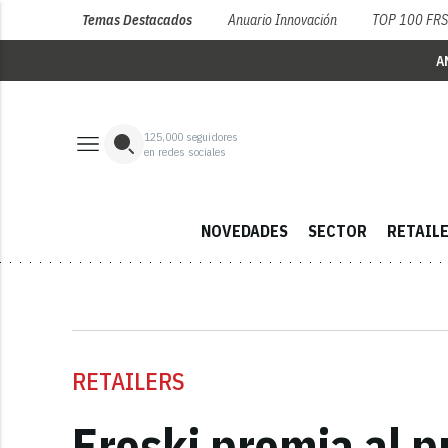
Temas Destacados
Anuario Innovación
TOP 100 FR
A
125,000
seguidores
en redes sociales
NOVEDADES
SECTOR
RETAIL
RETAILERS
Eroski premia al p