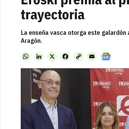
trayectoria
La enseña vasca otorga este galardón a
Aragón.
WhatsApp
LinkedIn
X
Facebook
Copy
Email
Link