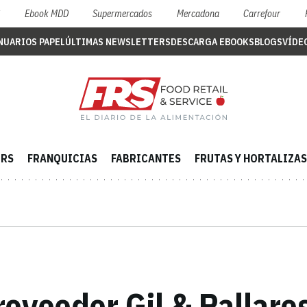
S
Ebook MDD
Supermercados
Mercadona
Carrefour
NUARIOS PAPEL
ÚLTIMAS NEWSLETTERS
DESCARGA EBOOKS
BLOGS
VÍDE
ERS
FRANQUICIAS
FABRICANTES
FRUTAS Y HORTALIZAS
roveedor Gil & Pallare