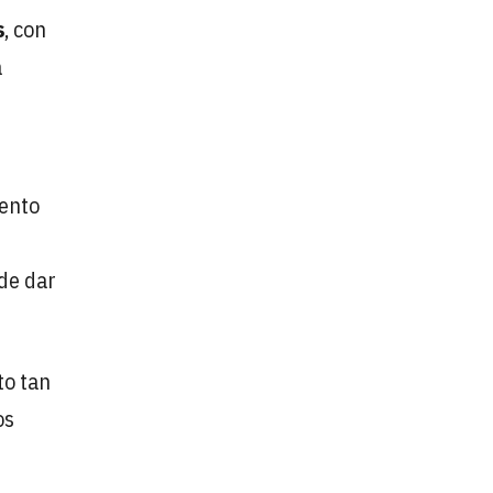
s
, con
a
iento
 de dar
to tan
os