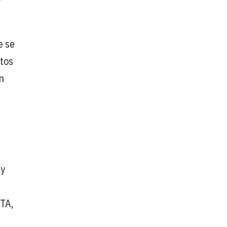
e se
ctos
n
 y
NTA,