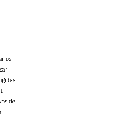
arios
zar
igidas
su
vos de
ón