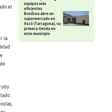
equipos más
ado el
eficientes
BonÀrea abre un
supermercado en
Ascó (Tarragona), su
primera tienda en
este municipio
r la
lidad
de
 de
rollo
ntado
lostas,