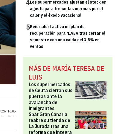
4
Los supermercados ajustan el stock en
agosto para frenar las mermas por el
calor y el éxodo vacacional
5
Beiersdorf activa un plan de
recuperación para NIVEA tras cerrar el
semestre con una caída del 3,5% en
ventas
MÁS DE MARÍA TERESA DE
LUIS
Los supermercados
de Ceuta cierran sus
puertas ante la
avalancha de
inmigrantes
026 ·
16:05
Spar Gran Canaria
2026 · 16:05
reabre su tienda de
La Jurada tras una
reforma que integra