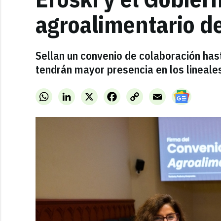
agroalimentario de
Sellan un convenio de colaboración has
tendrán mayor presencia en los lineale
WhatsApp
LinkedIn
X
Facebook
Copy
Email
Link