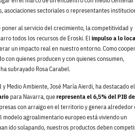
o lugar en el marco de un encuentro con medio centenar
, asociaciones sectoriales o representantes institucio
oner al servicio del crecimiento, la competitividad y
arro todos los recursos de Eroski. El
impulso a lo loca
rar un impacto real en nuestro entorno. Como cooper
do con quienes producen y con quienes consumen,
, ha subrayado Rosa Carabel.
l y Medio Ambiente, José María Aierdi, ha destacado el
ario
para Navarra, que
representa el 6,5% del PIB de
resas con arraigo en el territorio y genera alrededor
l modelo agroalimentario europeo está viviendo un
 han ido solapando, nuestros productos deben competi