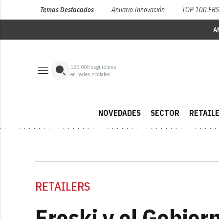
Temas Destacados
Anuario Innovación
TOP 100 FR
A
125,000
seguidores
en redes sociales
NOVEDADES
SECTOR
RETAIL
RETAILERS
Eroski y el Gobier