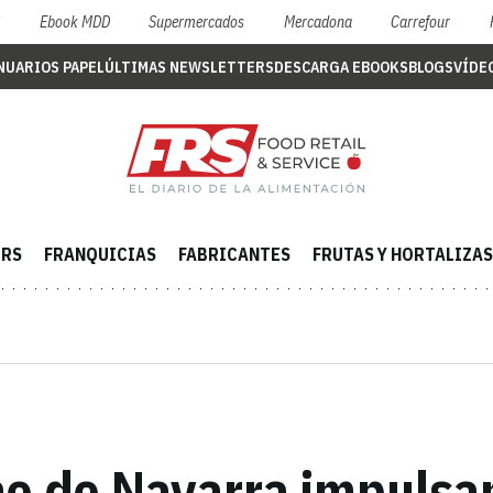
S
Ebook MDD
Supermercados
Mercadona
Carrefour
NUARIOS PAPEL
ÚLTIMAS NEWSLETTERS
DESCARGA EBOOKS
BLOGS
VÍDE
ERS
FRANQUICIAS
FABRICANTES
FRUTAS Y HORTALIZAS
no de Navarra impulsan