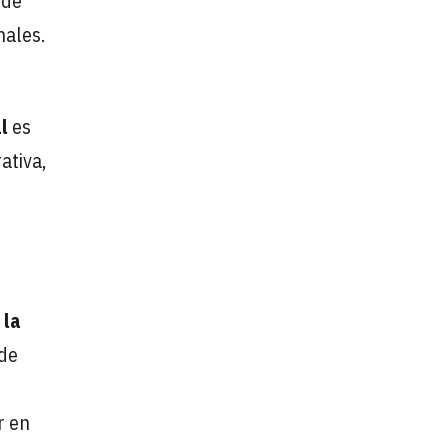
 de
nales.
l
es
ativa,
 la
 de
r en