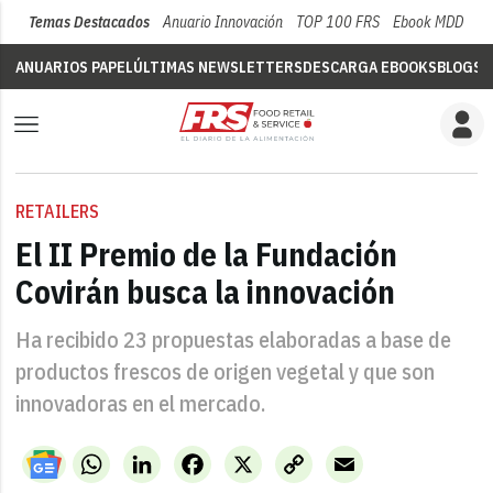
Temas Destacados
Anuario Innovación
TOP 100 FRS
Ebook MDD
Su
ANUARIOS PAPEL
ÚLTIMAS NEWSLETTERS
DESCARGA EBOOKS
BLOGS
V
RETAILERS
El II Premio de la Fundación
Covirán busca la innovación
Ha recibido 23 propuestas elaboradas a base de
productos frescos de origen vegetal y que son
innovadoras en el mercado.
WhatsApp
LinkedIn
Facebook
X
Copy
Email
Link