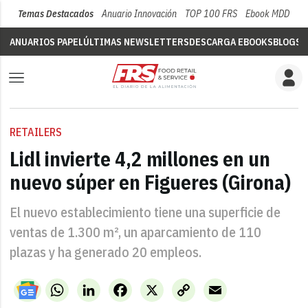
Temas Destacados
Anuario Innovación
TOP 100 FRS
Ebook MDD
Su
ANUARIOS PAPEL
ÚLTIMAS NEWSLETTERS
DESCARGA EBOOKS
BLOGS
V
RETAILERS
Lidl invierte 4,2 millones en un
nuevo súper en Figueres (Girona)
El nuevo establecimiento tiene una superficie de
ventas de 1.300 m², un aparcamiento de 110
plazas y ha generado 20 empleos.
WhatsApp
LinkedIn
Facebook
X
Copy
Email
Link