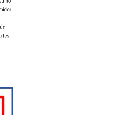
nsumo
umidor
aún
artes