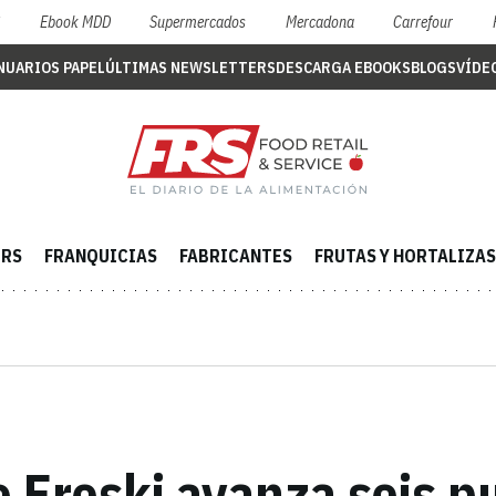
S
Ebook MDD
Supermercados
Mercadona
Carrefour
NUARIOS PAPEL
ÚLTIMAS NEWSLETTERS
DESCARGA EBOOKS
BLOGS
VÍDE
ERS
FRANQUICIAS
FABRICANTES
FRUTAS Y HORTALIZAS
 Eroski avanza seis p