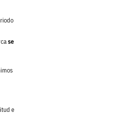
riodo
rca
se
mimos
itud e