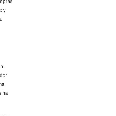
ompras
; y
.
 al
ador
una
s ha