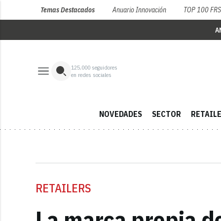
Temas Destacados
Anuario Innovación
TOP 100 FR
A
125,000
seguidores
en redes sociales
NOVEDADES
SECTOR
RETAIL
RETAILERS
La marca propia de