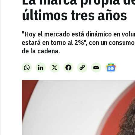
últimos tres años
"Hoy el mercado está dinámico en volum
estará en torno al 2%", con un consumo
de la cadena.
WhatsApp
LinkedIn
X
Facebook
Copy
Email
Link