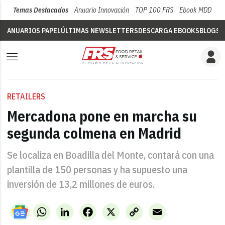
Temas Destacados
Anuario Innovación
TOP 100 FRS
Ebook MDD
Su
ANUARIOS PAPEL
ÚLTIMAS NEWSLETTERS
DESCARGA EBOOKS
BLOGS
V
RETAILERS
Mercadona pone en marcha su
segunda colmena en Madrid
Se localiza en Boadilla del Monte, contará con una
plantilla de 150 personas y ha supuesto una
inversión de 13,2 millones de euros.
WhatsApp
LinkedIn
Facebook
X
Copy
Email
Link