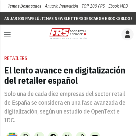
Temas Destacados
Anuario Innovación
TOP 100 FRS
Ebook MDD
Su
ANUARIOS PAPEL
ÚLTIMAS NEWSLETTERS
DESCARGA EBOOKS
BLOGS
V
RETAILERS
El lento avance en digitalización
del retailer español
Solo una de cada diez empresas del sector retail
de España se considera en una fase avanzada de
digitalización, según un estudio de OpenText e
IDC.
WhatsApp
LinkedIn
Facebook
X
Copy
Email