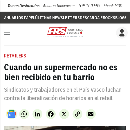
Temas Destacados
Anuario Innovación
TOP 100 FRS
Ebook MDD
Su
ANUARIOS PAPEL
ÚLTIMAS NEWSLETTERS
DESCARGA EBOOKS
BLOGS
V
RETAILERS
Cuando un supermercado no es
bien recibido en tu barrio
Sindicatos y trabajadores en el País Vasco luchan
contra la liberalización de horarios en el retail.
WhatsApp
LinkedIn
Facebook
X
Copy
Email
Link