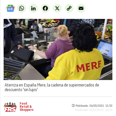
WhatsApp
LinkedIn
Facebook
X
Copy
Email
Link
Aterriza en España Mere, la cadena de supermercados de
descuento 'sin lujos'
Food
Publicado: 26/03/2021 ·
11:53
Retail &
Shoppers
Actualizado: 26/03/2021 · 11:53