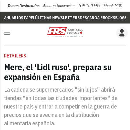
Temas Destacados
Anuario Innovación
TOP 100 FRS
Ebook MDD
Su
ANUARIOS PAPEL
ÚLTIMAS NEWSLETTERS
DESCARGA EBOOKS
BLOGS
V
RETAILERS
Mere, el 'Lidl ruso', prepara su
expansión en España
La cadena se supermercados "sin lujos" abrirá
tiendas "en todas las ciudades importantes" de
nuestro país y entrar a competir en la guerra de
precios que se avecina en la distribución
alimentaria española.