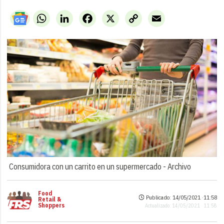
WhatsApp
LinkedIn
Facebook
X
Copy
Email
Link
Consumidora con un carrito en un supermercado -
Archivo
Food
Publicado: 14/05/2021 ·
11:58
Retail &
Shoppers
Actualizado: 14/05/2021 · 11:58