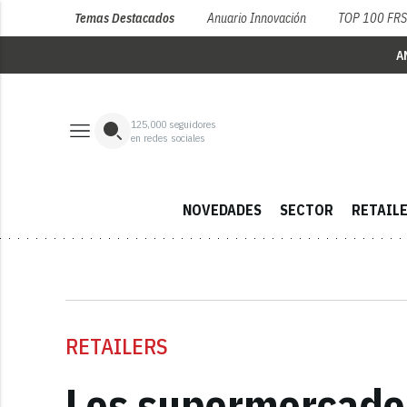
Temas Destacados
Anuario Innovación
TOP 100 FR
A
125,000
seguidores
en redes sociales
NOVEDADES
SECTOR
RETAIL
RETAILERS
Los supermercados