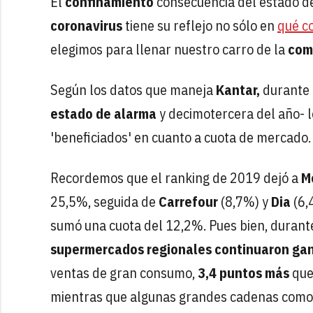
El
confinamiento
consecuencia del estado d
coronavirus
tiene su reflejo no sólo en
qué c
elegimos para llenar nuestro carro de la
com
Según los datos que maneja
Kantar,
durante 
estado de alarma
y decimotercera del año-
'beneficiados' en cuanto a cuota de mercado.
Recordemos que el ranking de 2019 dejó a
M
25,5%, seguida de
Carrefour
(8,7%) y
Dia
(6,
sumó una cuota del 12,2%. Pues bien, durant
supermercados regionales continuaron ga
ventas de gran consumo,
3,4 puntos más
que
mientras que algunas grandes cadenas como M