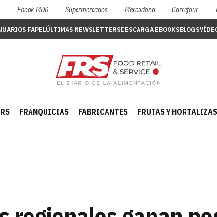
S
Ebook MDD
Supermercados
Mercadona
Carrefour
NUARIOS PAPEL
ÚLTIMAS NEWSLETTERS
DESCARGA EBOOKS
BLOGS
VÍDE
ERS
FRANQUICIAS
FABRICANTES
FRUTAS Y HORTALIZAS
 regionales ganan pes