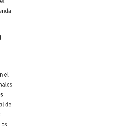
el
ienda
l
n el
nales
os
al de
;
Los