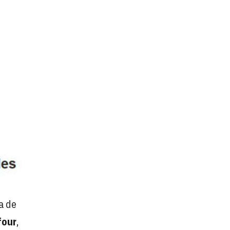
a de
four
,