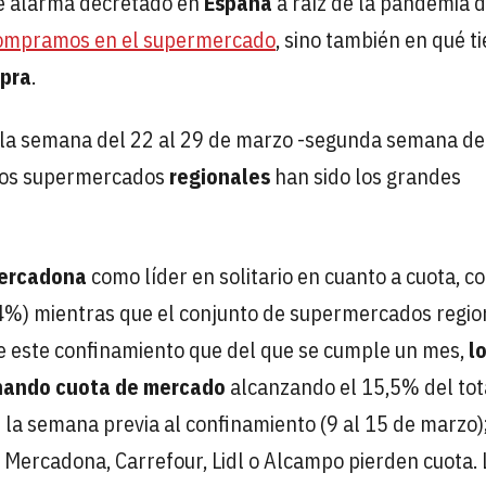
e alarma decretado en
España
a raíz de la pandemia d
ompramos en el supermercado
, sino también en qué t
pra
.
la semana del 22 al 29 de marzo -segunda semana de
 los supermercados
regionales
han sido los grandes
ercadona
como líder en solitario en cuanto a cuota, co
4%) mientras que el conjunto de supermercados regio
e este confinamiento que del que se cumple un mes,
l
nando cuota de mercado
alcanzando el 15,5% del tot
 la semana previa al confinamiento (9 al 15 de marzo)
ercadona, Carrefour, Lidl o Alcampo pierden cuota. 