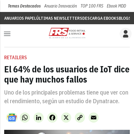
Temas Destacados
Anuario Innovación
TOP 100 FRS
Ebook MDD
Su
ANUARIOS PAPEL
ÚLTIMAS NEWSLETTERS
DESCARGA EBOOKS
BLOGS
V
RETAILERS
El 64% de los usuarios de IoT dice
que hay muchos fallos
Uno de los principales problemas tiene que ver con
el rendimiento, según un estudio de Dynatrace.
WhatsApp
LinkedIn
Facebook
X
Copy
Email
Link