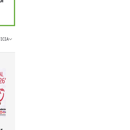
or
TICIA
r