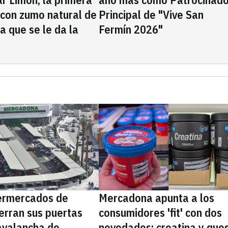
 con zumo natural de
Principal de "Vive San
la que se le da la
Fermín 2026"
ermercados de
Mercadona apunta a los
erran sus puertas
consumidores 'fit' con dos
avalancha de
novedades: creatina y que