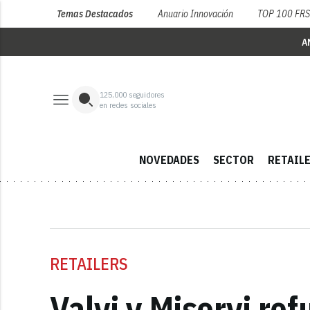
Temas Destacados
Anuario Innovación
TOP 100 FR
A
125,000
seguidores
en redes sociales
NOVEDADES
SECTOR
RETAIL
RETAILERS
Valvi y Miservi re