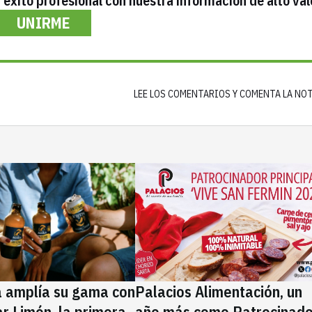
éxito profesional con nuestra información de alto val
UNIRME
LEE LOS COMENTARIOS Y COMENTA LA NO
a amplía su gama con
Palacios Alimentación, un
rar Limón, la primera
año más como Patrocinado