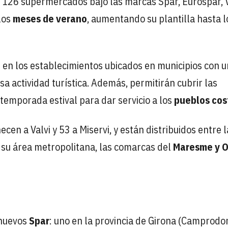
n 126 supermercados bajo las marcas Spar, Eurospar, V
los
meses de verano
, aumentando su plantilla hasta l
 en los establecimientos ubicados en municipios con u
a actividad turística. Además, permitirán cubrir las
temporada estival para dar servicio a los
pueblos cos
en a Valvi y 53 a Miservi, y están distribuidos entre l
y su área metropolitana, las comarcas del
Maresme y 
 nuevos
Spar
: uno en la provincia de Girona (Camprodon