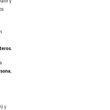
alvi y
os
n
teros
.
a
Osona
,
) y