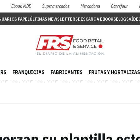
S
Ebook MDD
Supermercados
Mercadona
Carrefour
NUARIOS PAPEL
ÚLTIMAS NEWSLETTERS
DESCARGA EBOOKS
BLOGS
VÍDE
ERS
FRANQUICIAS
FABRICANTES
FRUTAS Y HORTALIZAS
fuerzan su plantilla es