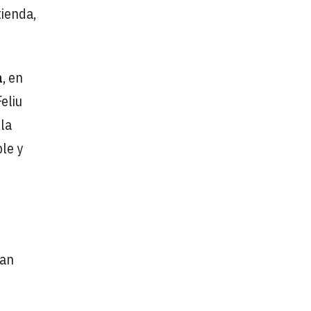
tienda,
a
, en
Feliu
 la
le y
ran