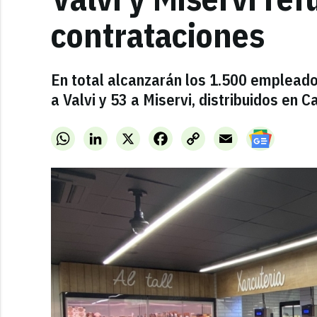
contrataciones
En total alcanzarán los 1.500 emplead
a Valvi y 53 a Miservi, distribuidos en C
WhatsApp
LinkedIn
X
Facebook
Copy
Email
Link