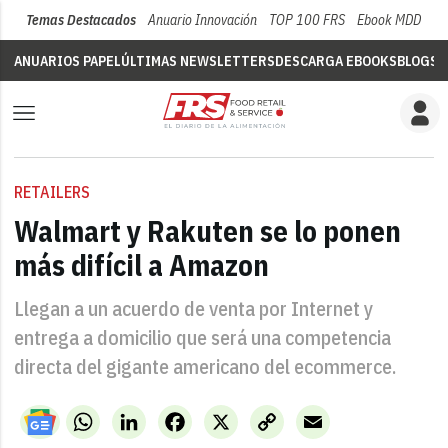
Temas Destacados
Anuario Innovación
TOP 100 FRS
Ebook MDD
Su
ANUARIOS PAPEL
ÚLTIMAS NEWSLETTERS
DESCARGA EBOOKS
BLOGS
V
RETAILERS
Walmart y Rakuten se lo ponen
más difícil a Amazon
Llegan a un acuerdo de venta por Internet y
entrega a domicilio que será una competencia
directa del gigante americano del ecommerce.
WhatsApp
LinkedIn
Facebook
X
Copy
Email
Link