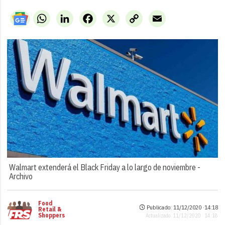
WhatsApp
LinkedIn
Facebook
X
Copy
Email
Link
Walmart extenderá el Black Friday a lo largo de noviembre -
Archivo
Food
Publicado: 11/12/2020 ·
14:18
Retail &
Shoppers
Actualizado: 11/12/2020 · 14:18