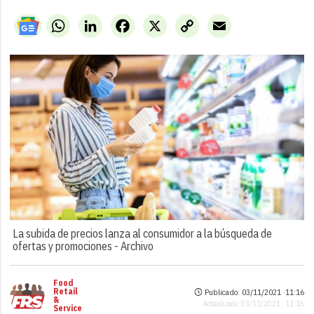
WhatsApp
LinkedIn
Facebook
X
Copy
Email
Link
La subida de precios lanza al consumidor a la búsqueda de
ofertas y promociones -
Archivo
Food
Retail
Publicado: 03/11/2021 ·
11:16
&
Actualizado: 03/11/2021 · 11:16
Service