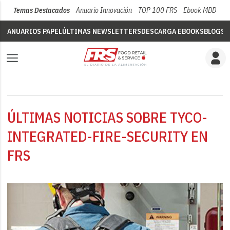
Temas Destacados
Anuario Innovación
TOP 100 FRS
Ebook MDD
Su
ANUARIOS PAPEL
ÚLTIMAS NEWSLETTERS
DESCARGA EBOOKS
BLOGS
V
ÚLTIMAS NOTICIAS SOBRE TYCO-
INTEGRATED-FIRE-SECURITY EN
FRS