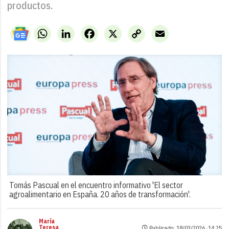
productos.
WhatsApp
LinkedIn
Facebook
X
Copy
Email
Link
Tomás Pascual en el encuentro informativo 'El sector
agroalimentario en España. 20 años de transformación'.
María
Teresa
Publicado: 18/03/2026 ·
14:25