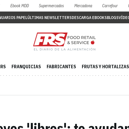
S
Ebook MDD
Supermercados
Mercadona
Carrefour
NUARIOS PAPEL
ÚLTIMAS NEWSLETTERS
DESCARGA EBOOKS
BLOGS
VÍDE
ERS
FRANQUICIAS
FABRICANTES
FRUTAS Y HORTALIZAS
vos 'libres': te ayuda