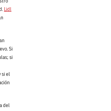
stro
d.
Lidl
án
tan
evo. Si
las; si
si el
ación
a del