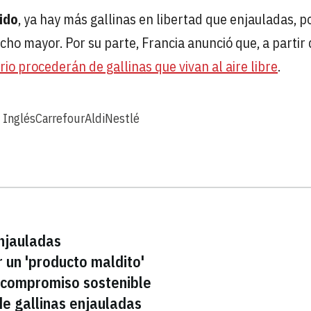
ido
, ya hay más gallinas en libertad que enjauladas, po
o mayor. Por su parte, Francia anunció que, a partir 
io procederán de gallinas que vivan al aire libre
.
 Inglés
Carrefour
Aldi
Nestlé
enjauladas
r un 'producto maldito'
u compromiso sostenible
e gallinas enjauladas