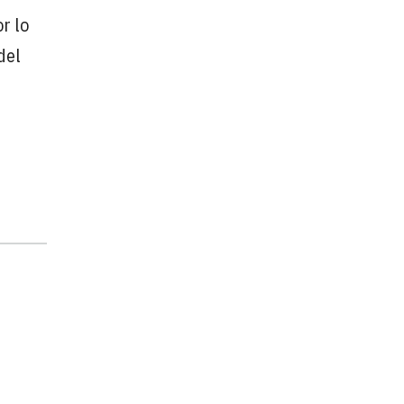
r lo
del