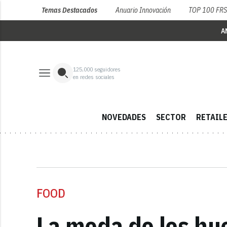
Temas Destacados
Anuario Innovación
TOP 100 FR
A
125,000
seguidores
en redes sociales
NOVEDADES
SECTOR
RETAIL
FOOD
La moda de los hue