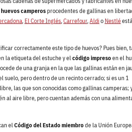
osas cadenas de supermercados y fabricantes en nue
s
huevos camperos
procedentes de gallinas en liberta
ercadona
,
El Corte Inglés
,
Carrefour
,
Aldi
o
Nestlé
est
ficar correctamente este tipo de huevos? Pues bien, 
en la etiqueta del estuche y el
código impreso
en el hu
rocede de una granja en la que las gallinas están en jau
el suelo, pero dentro de un recinto cerrado; si es un 1
libre, las que son conocidas como gallinas camperas; y 
ién al aire libre, pero cuentan además con una aliment
can el
Código del Estado miembro
de la Unión Europe