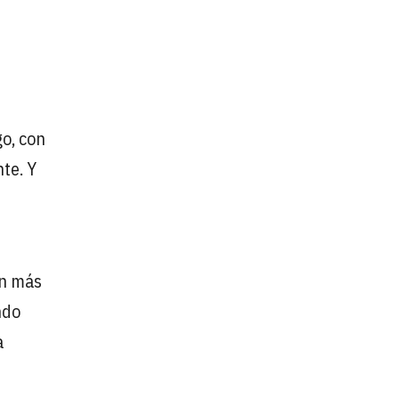
go, con
te. Y
on más
ndo
a