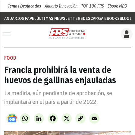
Temas Destacados
Anuario Innovación
TOP 100 FRS
Ebook MDD
Su
ANUARIOS PAPEL
ÚLTIMAS NEWSLETTERS
DESCARGA EBOOKS
BLOGS
V
FOOD
Francia prohibirá la venta de
huevos de gallinas enjauladas
La medida, aún pendiente de aprobación, se
implantará en el país a partir de 2022.
WhatsApp
LinkedIn
Facebook
X
Copy
Email
Link