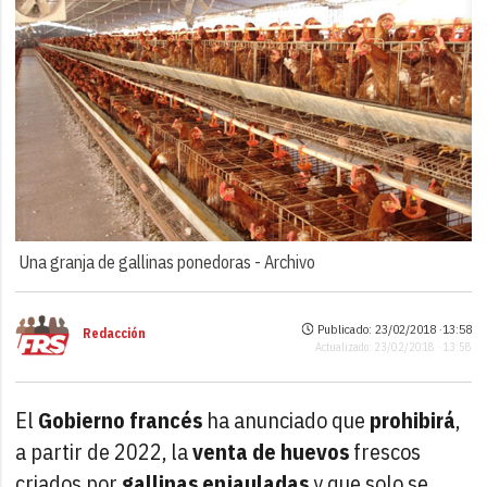
Una granja de gallinas ponedoras -
Archivo
Publicado: 23/02/2018 ·
13:58
Redacción
Actualizado: 23/02/2018 · 13:58
El
Gobierno francés
ha anunciado que
prohibirá
,
a partir de 2022, la
venta de huevos
frescos
criados por
gallinas enjauladas
y que solo se