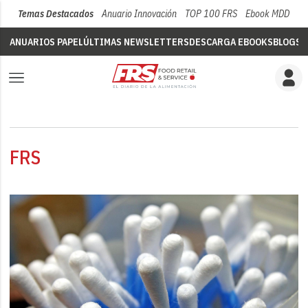
Temas Destacados
Anuario Innovación
TOP 100 FRS
Ebook MDD
Su
ANUARIOS PAPEL
ÚLTIMAS NEWSLETTERS
DESCARGA EBOOKS
BLOGS
V
FRS