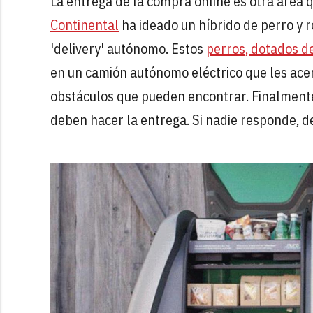
La entrega de la compra online es otra área
Continental
ha ideado un híbrido de perro y 
'delivery' autónomo. Estos
perros, dotados de 
en un camión autónomo eléctrico que les acerc
obstáculos que pueden encontrar. Finalmente,
deben hacer la entrega. Si nadie responde, de