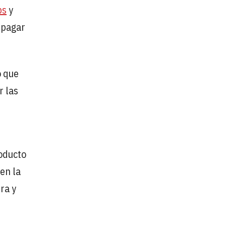
bs
y
 pagar
o que
r las
oducto
 en la
ra y