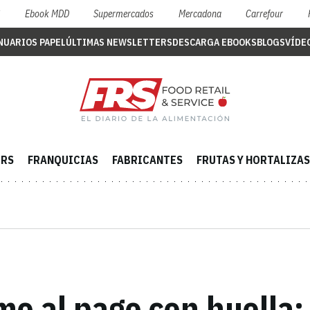
S
Ebook MDD
Supermercados
Mercadona
Carrefour
NUARIOS PAPEL
ÚLTIMAS NEWSLETTERS
DESCARGA EBOOKS
BLOGS
VÍDE
ERS
FRANQUICIAS
FABRICANTES
FRUTAS Y HORTALIZAS
o al pago con huella: 