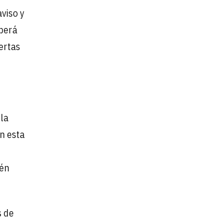
aviso y
berá
uertas
 la
on esta
ién
s de