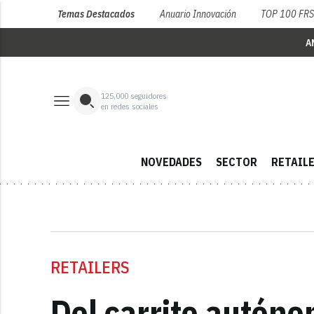
Temas Destacados
Anuario Innovación
TOP 100 FR
A
125,000
seguidores
en redes sociales
NOVEDADES
SECTOR
RETAIL
RETAILERS
Del carrito autónom