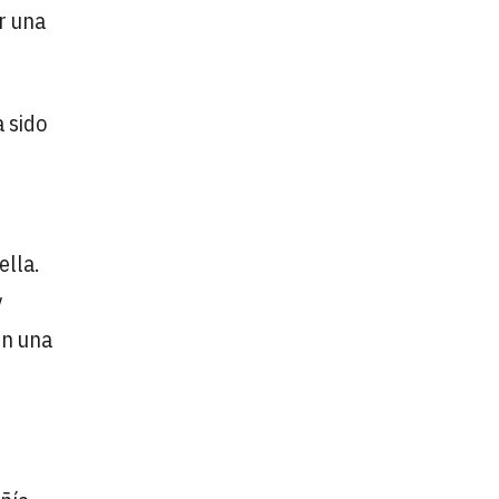
r una
a sido
ella.
y
en una