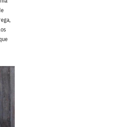
añía
de
rega,
los
 que