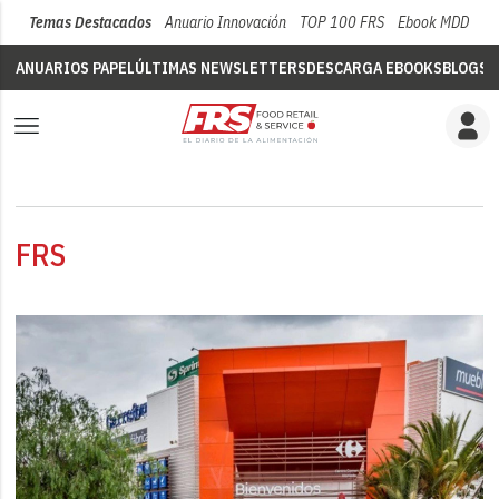
Temas Destacados
Anuario Innovación
TOP 100 FRS
Ebook MDD
Su
ANUARIOS PAPEL
ÚLTIMAS NEWSLETTERS
DESCARGA EBOOKS
BLOGS
V
FRS