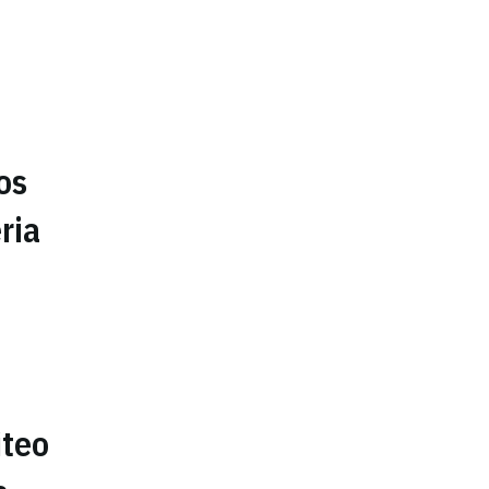
os
ria
iteo