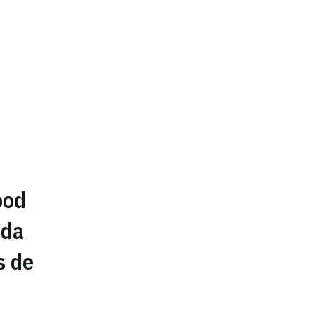
ood
ida
s de