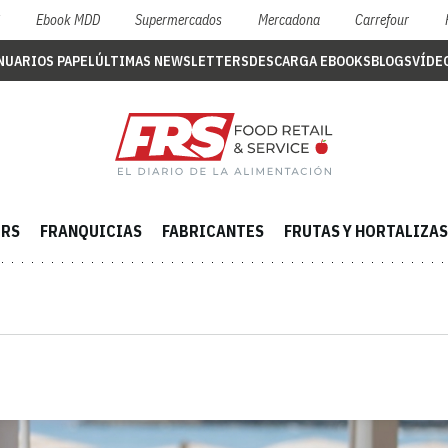
S
Ebook MDD
Supermercados
Mercadona
Carrefour
NUARIOS PAPEL
ÚLTIMAS NEWSLETTERS
DESCARGA EBOOKS
BLOGS
VÍDE
ERS
FRANQUICIAS
FABRICANTES
FRUTAS Y HORTALIZAS