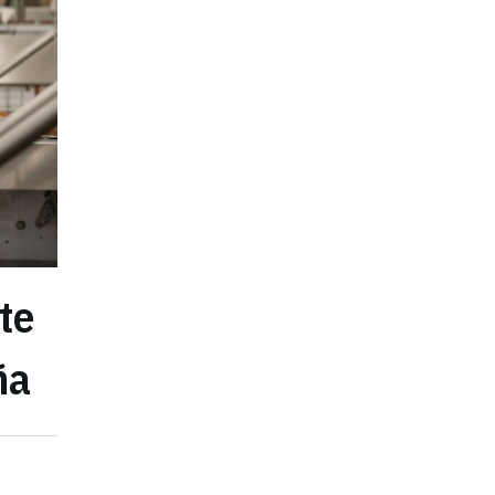
te
ña