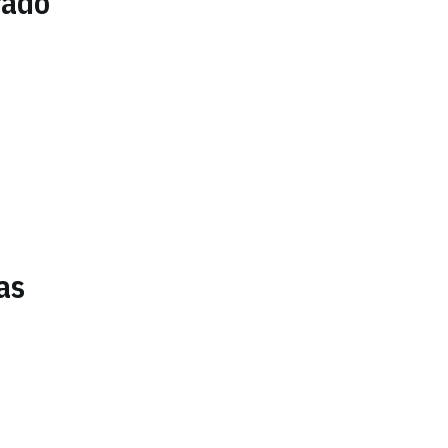
rado
as