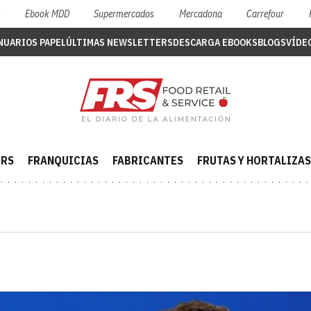
S
Ebook MDD
Supermercados
Mercadona
Carrefour
NUARIOS PAPEL
ÚLTIMAS NEWSLETTERS
DESCARGA EBOOKS
BLOGS
VÍDE
ERS
FRANQUICIAS
FABRICANTES
FRUTAS Y HORTALIZAS