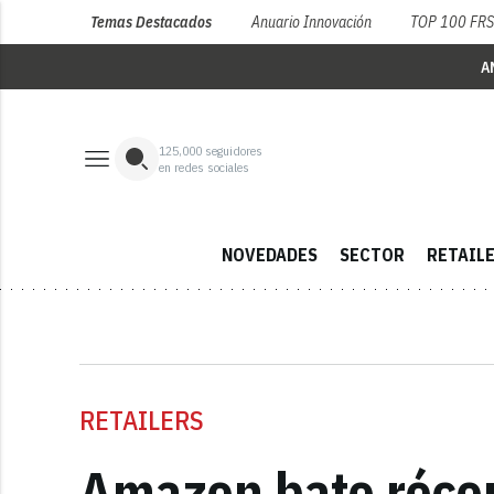
Temas Destacados
Anuario Innovación
TOP 100 FR
A
125,000
seguidores
en redes sociales
NOVEDADES
SECTOR
RETAIL
RETAILERS
Amazon bate récord