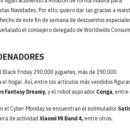
es sigan acudiendo a Amazon de forma masiva para
stas Navidades. Por ello, quiero dar las gracias a nues
 hecho de este fin de semana de descuentos especiales
ha señalado el consejero delegado de Worldwide Consum
RDENADORES
el Black Friday 290.000 juguetes, más de 190.000
l hogar. Así, entre los artículos más vendidos figura
es Fantasy Dreamy,
y el robot aspirador
Conga
, entre
en el Cyber Monday se encuentran el estimulador
Sati
sera de actividad
Xiaomi Mi Band 4,
entre otros.