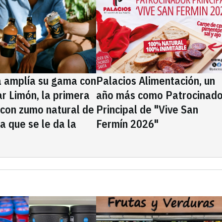
a amplía su gama con
Palacios Alimentación, un
rar Limón, la primera
año más como Patrocinado
 con zumo natural de
Principal de "Vive San
la que se le da la
Fermín 2026"