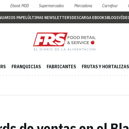
S
Ebook MDD
Supermercados
Mercadona
Carrefour
NUARIOS PAPEL
ÚLTIMAS NEWSLETTERS
DESCARGA EBOOKS
BLOGS
VÍDE
ERS
FRANQUICIAS
FABRICANTES
FRUTAS Y HORTALIZAS
s de ventas en el Bla