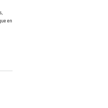
s,
que en