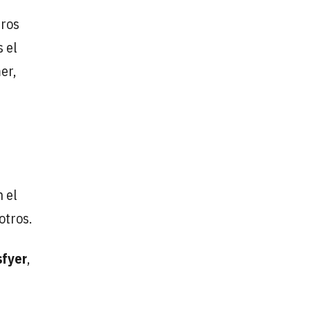
tros
 el
er,
n el
 otros.
sfyer
,