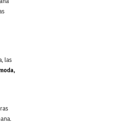
mana
as
s
, las
 moda,
tras
mana.