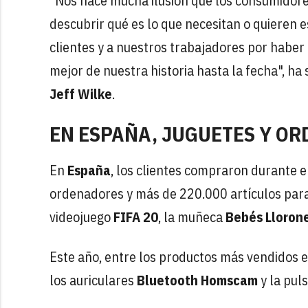
"Nos hace mucha ilusión que los consumidor
descubrir qué es lo que necesitan o quieren e
clientes y a nuestros trabajadores por haber
mejor de nuestra historia hasta la fecha", 
Jeff Wilke
.
EN ESPAÑA, JUGUETES Y O
En
España
, los clientes compraron durante 
ordenadores y más de 220.000 artículos para e
videojuego
FIFA 20
, la muñeca
Bebés Lloron
Este año, entre los productos más vendidos 
los auriculares
Bluetooth Homscam
y la pul