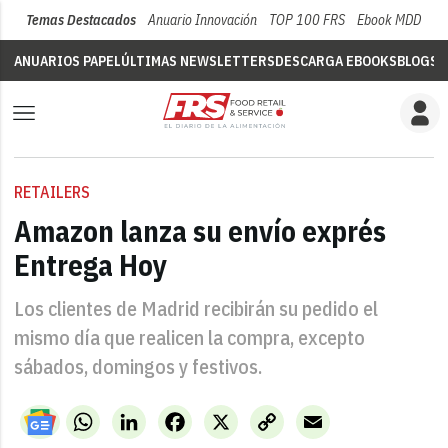
Temas Destacados
Anuario Innovación
TOP 100 FRS
Ebook MDD
Su
ANUARIOS PAPEL
ÚLTIMAS NEWSLETTERS
DESCARGA EBOOKS
BLOGS
V
RETAILERS
Amazon lanza su envío exprés
Entrega Hoy
Los clientes de Madrid recibirán su pedido el
mismo día que realicen la compra, excepto
sábados, domingos y festivos.
WhatsApp
LinkedIn
Facebook
X
Copy
Email
Link