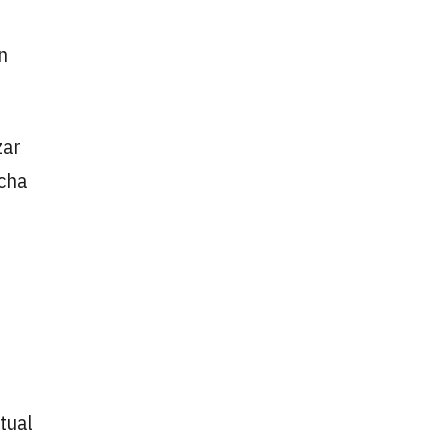
n
zar
echa
tual