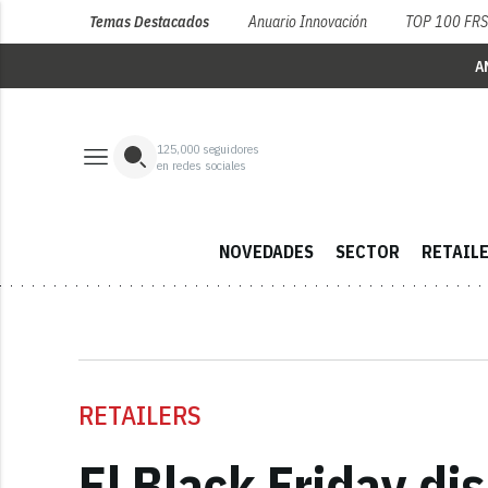
Temas Destacados
Anuario Innovación
TOP 100 FR
A
125,000
seguidores
en redes sociales
NOVEDADES
SECTOR
RETAIL
RETAILERS
El Black Friday di