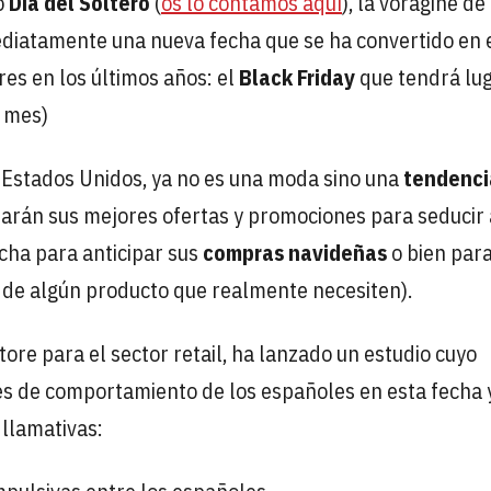
o
Día del Soltero
(
os lo contamos aquí
), la vorágine de
diatamente una nueva fecha que se ha convertido en 
es en los últimos años: el
Black Friday
que tendrá lug
l mes)
s Estados Unidos, ya no es una moda sino una
tendenci
zarán sus mejores ofertas y promociones para seducir 
cha para anticipar sus
compras navideñas
o bien par
o de algún producto que realmente necesiten).
tore para el sector retail, ha lanzado un estudio cuyo
ones de comportamiento de los españoles en esta fecha 
llamativas: