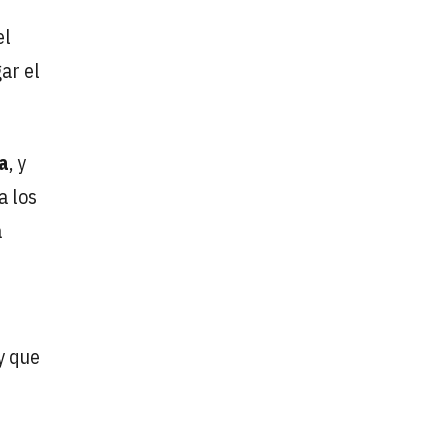
el
ar el
a
, y
a los
a
y que