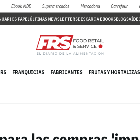
S
Ebook MDD
Supermercados
Mercadona
Carrefour
NUARIOS PAPEL
ÚLTIMAS NEWSLETTERS
DESCARGA EBOOKS
BLOGS
VÍDE
ERS
FRANQUICIAS
FABRICANTES
FRUTAS Y HORTALIZAS
spara las compras 'imp