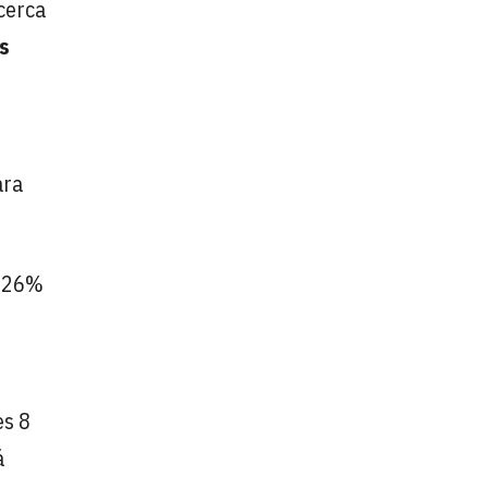
cerca
s
ara
l 26%
es 8
á