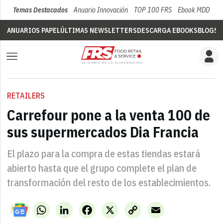
Temas Destacados
Anuario Innovación
TOP 100 FRS
Ebook MDD
Su
ANUARIOS PAPEL
ÚLTIMAS NEWSLETTERS
DESCARGA EBOOKS
BLOGS
V
RETAILERS
Carrefour pone a la venta 100 de
sus supermercados Dia Francia
El plazo para la compra de estas tiendas estará
abierto hasta que el grupo complete el plan de
transformación del resto de los establecimientos.
WhatsApp
LinkedIn
Facebook
X
Copy
Email
Link