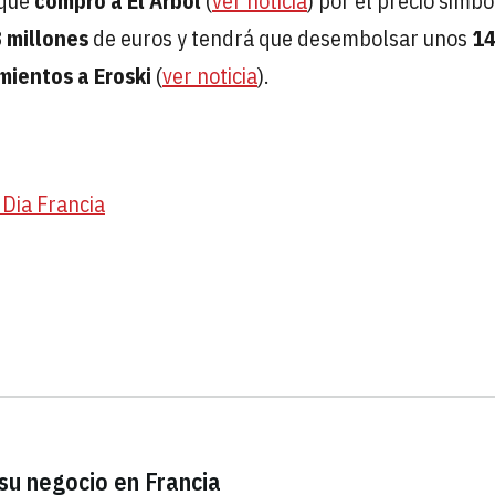
 que
compró a El Árbol
(
ver noticia
) por el precio simbó
 millones
de euros y tendrá que desembolsar unos
1
mientos a Eroski
(
ver noticia
).
 Dia Francia
 su negocio en Francia