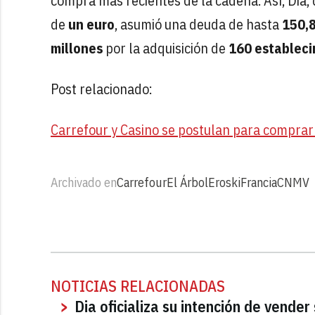
compra más recientes de la cadena. Así, Dia,
de
un euro
, asumió una deuda de hasta
150,8
millones
por la adquisición de
160 estableci
Post relacionado:
Carrefour y Casino se postulan para comprar
Archivado en
Carrefour
El Árbol
Eroski
Francia
CNMV
NOTICIAS RELACIONADAS
Dia oficializa su intención de vender