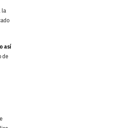
 la
cado
o así
o de
e