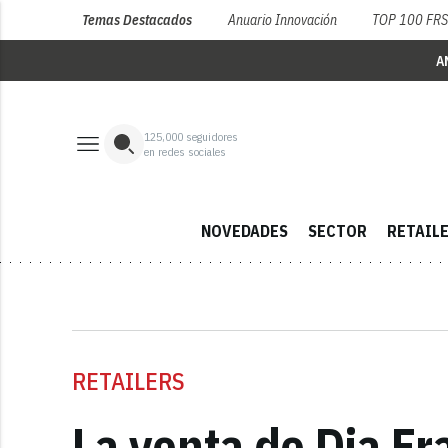
Temas Destacados
Anuario Innovación
TOP 100 FR
A
125,000
seguidores
en redes sociales
NOVEDADES
SECTOR
RETAIL
RETAILERS
La venta de Dia Fr