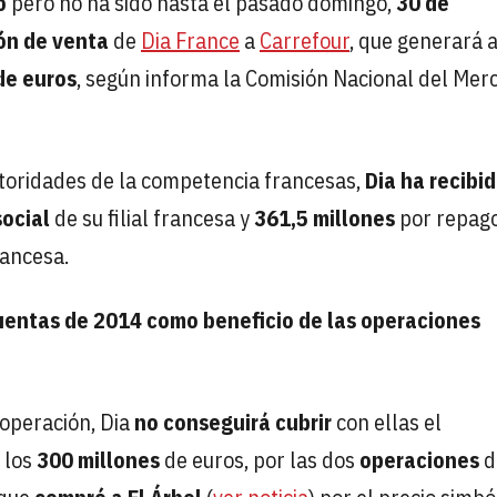
io
pero no ha sido hasta el pasado domingo,
30 de
ón de venta
de
Dia France
a
Carrefour
, que generará a
de euros
, según informa la Comisión Nacional del Mer
utoridades de la competencia francesas,
Dia ha recibid
social
de su filial francesa y
361,5 millones
por repag
rancesa.
cuentas de 2014 como beneficio de las operaciones
 operación, Dia
no conseguirá cubrir
con ellas el
 los
300 millones
de euros, por las dos
operaciones
d