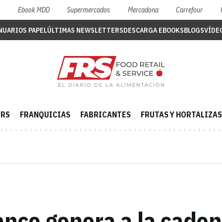
S
Ebook MDD
Supermercados
Mercadona
Carrefour
NUARIOS PAPEL
ÚLTIMAS NEWSLETTERS
DESCARGA EBOOKS
BLOGS
VÍDE
ERS
FRANQUICIAS
FABRICANTES
FRUTAS Y HORTALIZAS
ance genera a la caden