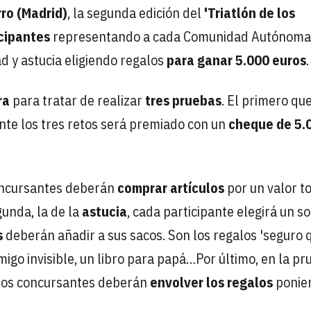
ro (Madrid)
, la segunda edición del
'Triatlón de los
cipantes
representando a cada Comunidad Autónoma
d y astucia eligiendo regalos
para ganar 5.000 euros
.
ra
para tratar de realizar
tres pruebas
. El primero qu
nte los tres retos será premiado con un
cheque de 5.
concursantes deberán
comprar artículos
por un valor to
gunda, la de la
astucia
, cada participante elegirá un s
s
deberán añadir a sus sacos. Son los regalos 'seguro 
migo invisible, un libro para papá…Por último, en la p
a, los concursantes deberán
envolver los regalos
ponie