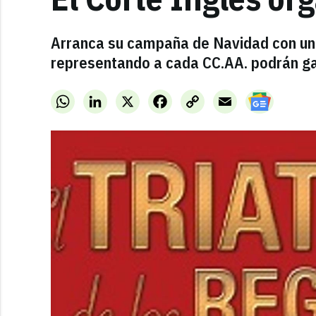
Arranca su campaña de Navidad con una
representando a cada CC.AA. podrán ga
WhatsApp
LinkedIn
X
Facebook
Copy
Email
Link