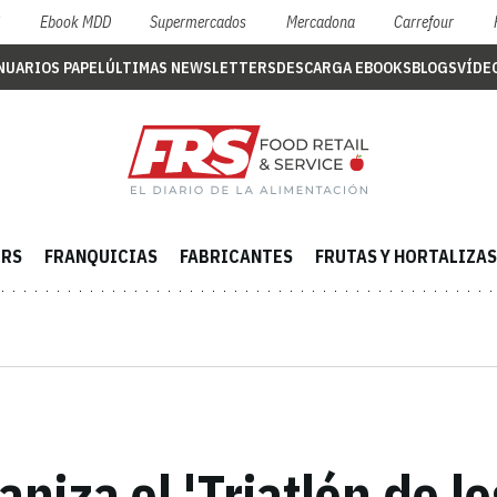
S
Ebook MDD
Supermercados
Mercadona
Carrefour
NUARIOS PAPEL
ÚLTIMAS NEWSLETTERS
DESCARGA EBOOKS
BLOGS
VÍDE
ERS
FRANQUICIAS
FABRICANTES
FRUTAS Y HORTALIZAS
aniza el 'Triatlón de l