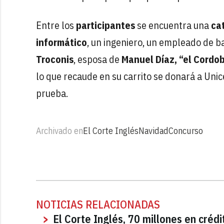
Entre los
participantes
se encuentra una
ca
informático
, un ingeniero, un empleado de 
Troconis
, esposa de
Manuel Díaz, “el Cordo
lo que recaude en su carrito se donará a Uni
prueba.
Archivado en
El Corte Inglés
Navidad
Concurso
NOTICIAS RELACIONADAS
El Corte Inglés, 70 millones en créd