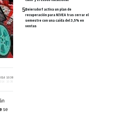
5
Beiersdorf activa un plan de
recuperación para NIVEA tras cerrar el
semestre con una caída del 3,5% en
ventas
014 ·
10:38
2014 · 10:38
rán
e
se