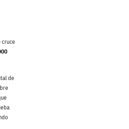
e cruce
000
tal de
obre
que
rueba
ndo