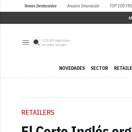
Temas Destacados
Anuario Innovación
TOP 100 FR
A
125,000
seguidores
en redes sociales
NOVEDADES
SECTOR
RETAIL
RETAILERS
El Corte Inglés org