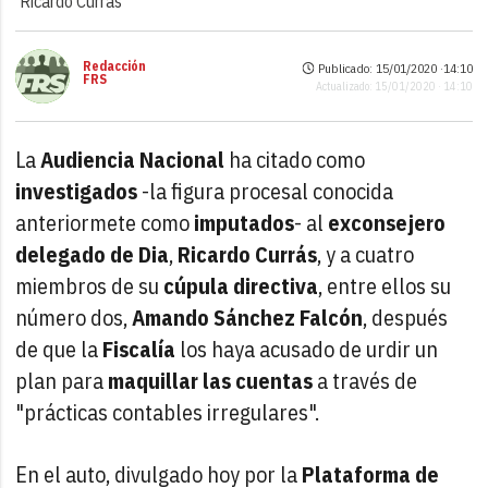
Ricardo Currás
Redacción
Publicado: 15/01/2020 ·
14:10
FRS
Actualizado: 15/01/2020 · 14:10
La
Audiencia Nacional
ha citado como
investigados
-la figura procesal conocida
anteriormete como
imputados
- al
exconsejero
delegado de Dia
,
Ricardo Currás
, y a cuatro
miembros de su
cúpula directiva
, entre ellos su
número dos,
Amando Sánchez Falcón
, después
de que la
Fiscalía
los haya acusado de urdir un
plan para
maquillar las cuentas
a través de
"prácticas contables irregulares".
En el auto, divulgado hoy por la
Plataforma de