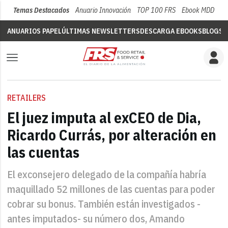
Temas Destacados
Anuario Innovación
TOP 100 FRS
Ebook MDD
Su
ANUARIOS PAPEL
ÚLTIMAS NEWSLETTERS
DESCARGA EBOOKS
BLOGS
V
RETAILERS
El juez imputa al exCEO de Dia,
Ricardo Currás, por alteración en
las cuentas
El exconsejero delegado de la compañía habría
maquillado 52 millones de las cuentas para poder
cobrar su bonus. También están investigados -
antes imputados- su número dos, Amando