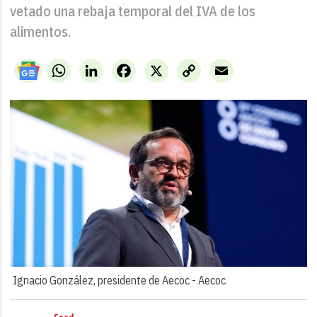
vetado una rebaja temporal del IVA de los
alimentos.
WhatsApp
LinkedIn
Facebook
X
Copy
Email
Link
Ignacio González, presidente de Aecoc -
Aecoc