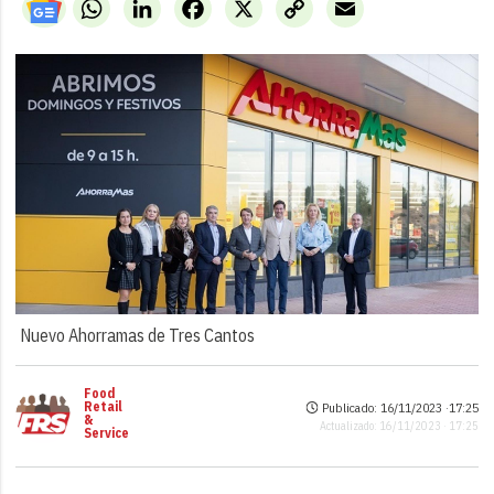
WhatsApp
LinkedIn
Facebook
X
Copy
Email
Link
Nuevo Ahorramas de Tres Cantos
Food
Retail
Publicado: 16/11/2023 ·
17:25
&
Actualizado: 16/11/2023 · 17:25
Service