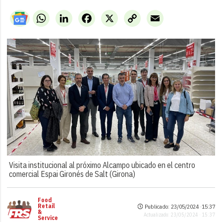
WhatsApp
LinkedIn
Facebook
X
Copy
Email
Link
Visita institucional al próximo Alcampo ubicado en el centro
comercial Espai Gironés de Salt (Girona)
Food
Retail
Publicado: 23/05/2024 ·
15:37
&
Actualizado: 23/05/2024 · 15:37
Service