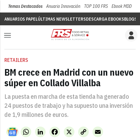
Temas Destacados
Anuario Innovación
TOP 100 FRS
Ebook MDD
Su
ANUARIOS PAPEL
ÚLTIMAS NEWSLETTERS
DESCARGA EBOOKS
BLOGS
V
RETAILERS
BM crece en Madrid con un nuevo
súper en Collado Villalba
La puesta en marcha de esta tienda ha generado
24 puestos de trabajo y ha supuesto una inversión
de 1,9 millones de euros.
WhatsApp
LinkedIn
Facebook
X
Copy
Email
Link