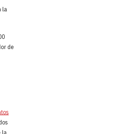
 la
000
dor de
ntos
dos
 la