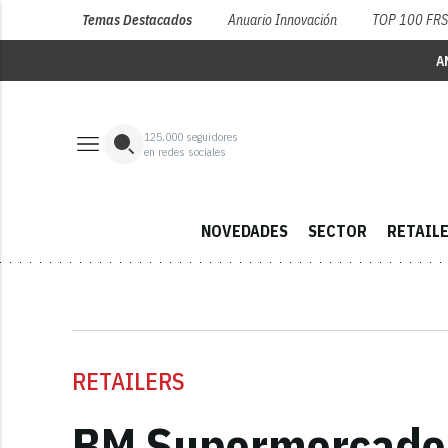
Temas Destacados
Anuario Innovación
TOP 100 FR
A
125,000
seguidores
en redes sociales
NOVEDADES
SECTOR
RETAIL
RETAILERS
BM Supermercados 