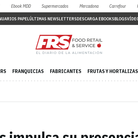
S
Ebook MDD
Supermercados
Mercadona
Carrefour
NUARIOS PAPEL
ÚLTIMAS NEWSLETTERS
DESCARGA EBOOKS
BLOGS
VÍDE
ERS
FRANQUICIAS
FABRICANTES
FRUTAS Y HORTALIZAS
impulsa su presencia