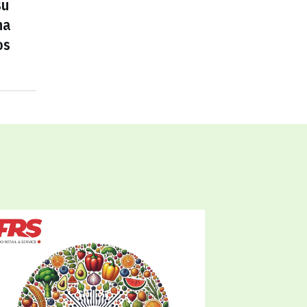
su
na
os