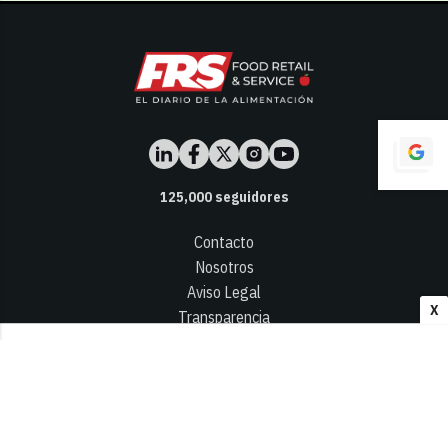
125,000
seguidores
Contacto
Nosotros
Aviso Legal
X
Transparencia
Términos y Condiciones
Privacidad - Cookies
© 2026
Infocap Media Group, S.L.
Desarrollado por OA Cloud