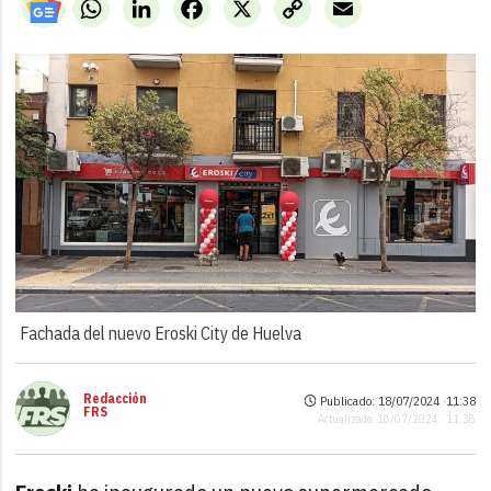
WhatsApp
LinkedIn
Facebook
X
Copy
Email
Link
Fachada del nuevo Eroski City de Huelva
Redacción
Publicado: 18/07/2024 ·
11:38
FRS
Actualizado: 18/07/2024 · 11:38