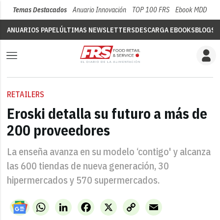
Temas Destacados
Anuario Innovación
TOP 100 FRS
Ebook MDD
Su
ANUARIOS PAPEL
ÚLTIMAS NEWSLETTERS
DESCARGA EBOOKS
BLOGS
V
RETAILERS
Eroski detalla su futuro a más de
200 proveedores
La enseña avanza en su modelo ‘contigo' y alcanza
las 600 tiendas de nueva generación, 30
hipermercados y 570 supermercados.
WhatsApp
LinkedIn
Facebook
X
Copy
Email
Link